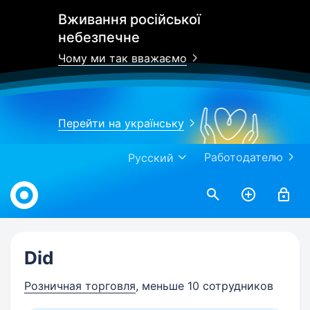
Вживання російської
небезпечне
Чому ми так вважаємо
Перейти на українську
Работодателю
Русский
Work.ua
Did
Розничная торговля
, меньше 10 сотрудников