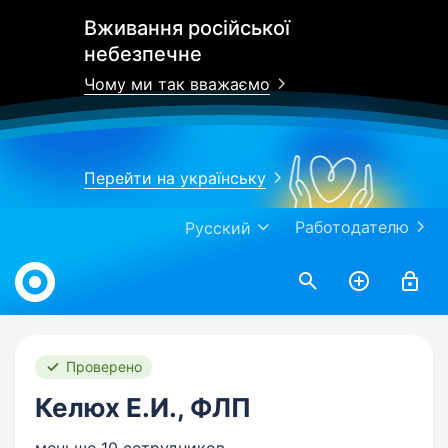
Вживання російської
небезпечне
Чому ми так вважаємо
Перейти на українську
Работодателю
Русский
Work.ua
Проверено
Келюх Е.И., ФЛП