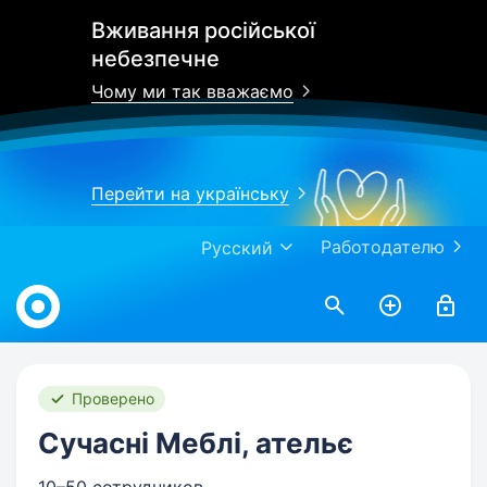
Вживання російської
небезпечне
Чому ми так вважаємо
Перейти на українську
Работодателю
Русский
Work.ua
Проверено
Сучасні Меблі, ательє