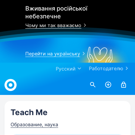
Вживання російської
небезпечне
Чому ми так вважаємо
Перейти на українську
Работодателю
Русский
Work.ua
Teach Me
Образование, наука