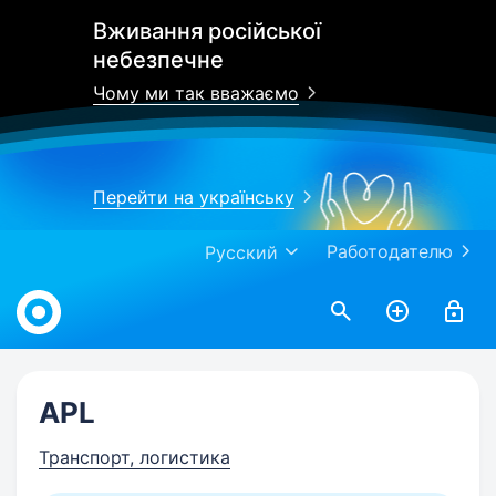
Вживання російської
небезпечне
Чому ми так вважаємо
Перейти на українську
Работодателю
Русский
Work.ua
APL
Транспорт, логистика