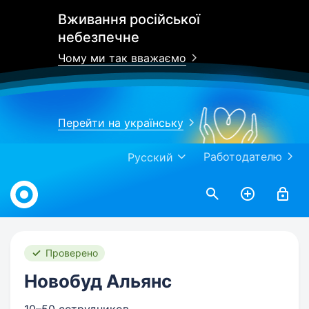
Вживання російської
небезпечне
Чому ми так вважаємо
Перейти на українську
Работодателю
Русский
Work.ua
Проверено
Новобуд Альянс