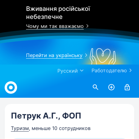
Вживання російської
небезпечне
Чому ми так вважаємо
Перейти на українську
Работодателю
Русский
Work.ua
Петрук А.Г., ФОП
Туризм
, меньше 10 сотрудников