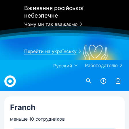
Вживання російської
небезпечне
Чому ми так вважаємо
Перейти на українську
Работодателю
Русский
Work.ua
Franch
меньше 10 сотрудников