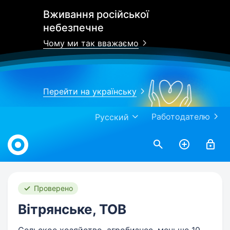
Вживання російської
небезпечне
Чому ми так вважаємо
Перейти на українську
Работодателю
Русский
Work.ua
Проверено
Вітрянське, ТОВ