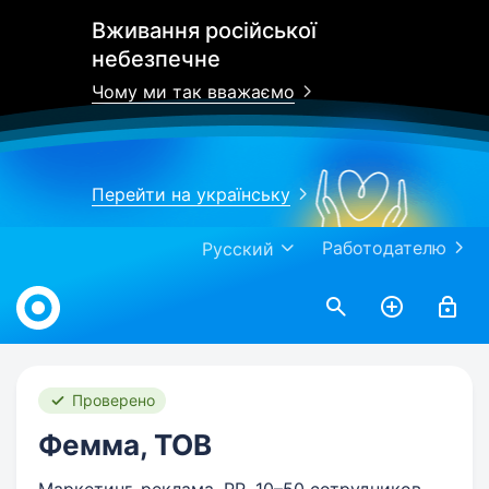
Вживання російської
небезпечне
Чому ми так вважаємо
Перейти на українську
Работодателю
Русский
Work.ua
Проверено
Фемма, ТОВ