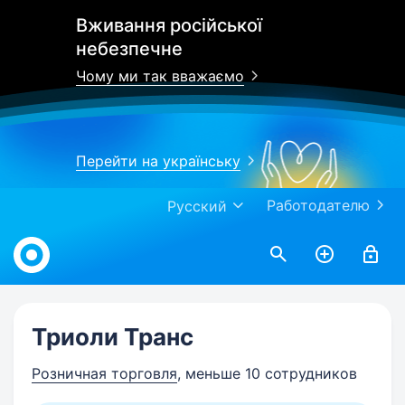
Вживання російської
небезпечне
Чому ми так вважаємо
Перейти на українську
Работодателю
Русский
Work.ua
Триоли Транс
Розничная торговля
, меньше 10 сотрудников