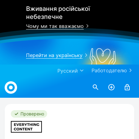
Вживання російської
небезпечне
Чому ми так вважаємо
Перейти на українську
Работодателю
Русский
Work.ua
Проверено