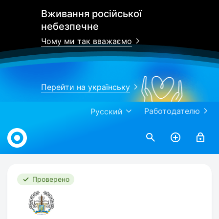
Вживання російської
небезпечне
Чому ми так вважаємо
Перейти на українську
Работодателю
Русский
Work.ua
Проверено