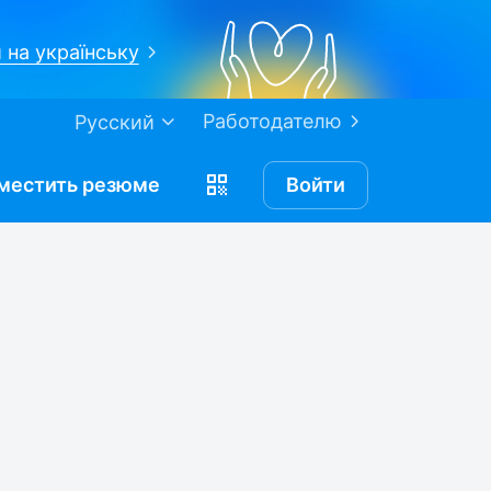
 на українську
Работодателю
Русский
местить
резюме
Войти