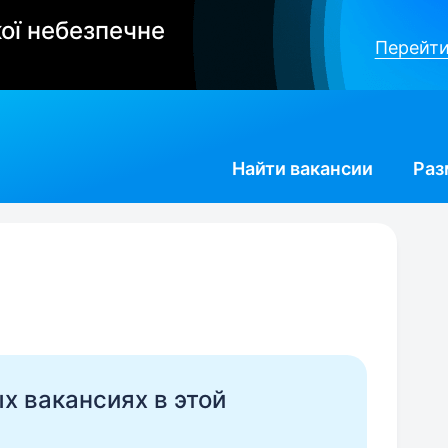
ої небезпечне
Перейти
Найти
вакансии
Раз
ых вакансиях в этой