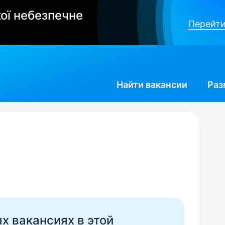
ої небезпечне
Перейти
Найти
вакансии
Раз
ых вакансиях в этой