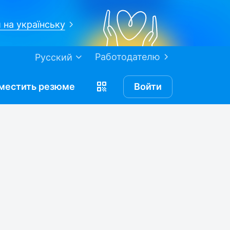
 на українську
Работодателю
Русский
местить
резюме
Войти