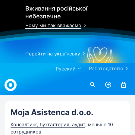
Вживання російської
небезпечне
Чому ми так вважаємо
Перейти на українську
Работодателю
Русский
Work.ua
Moja Asistenca d.o.o.
Консалтинг, бухгалтерия, аудит
, меньше 10
сотрудников