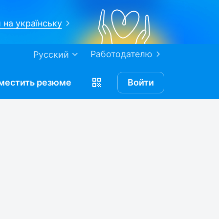
 на українську
Работодателю
Русский
местить
резюме
Войти