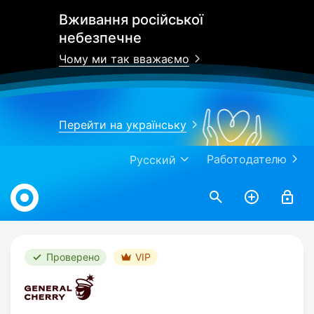
Вживання російської
небезпечне
Чому ми так вважаємо
Перейти на українську
Работодателю
Русский
Work.ua
Проверено
VIP