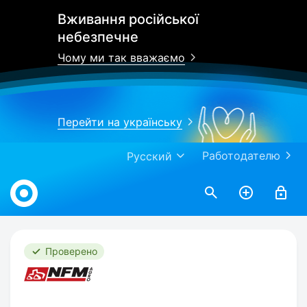
Вживання російської
небезпечне
Чому ми так вважаємо
Перейти на українську
Работодателю
Русский
Work.ua
Проверено