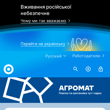
Вживання російської
небезпечне
Чому ми так вважаємо
Перейти на українську
Работодателю
Русский
Work.ua