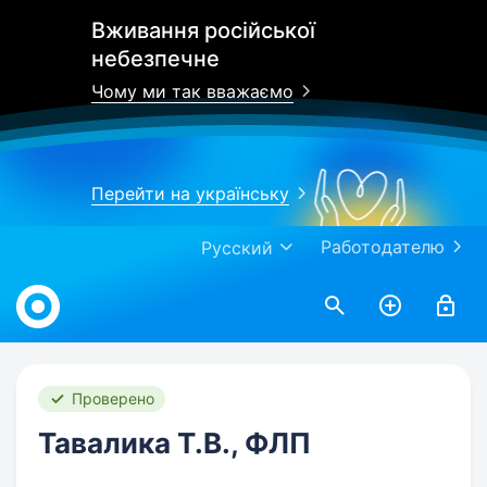
Вживання російської
небезпечне
Чому ми так вважаємо
Перейти на українську
Работодателю
Русский
Work.ua
Проверено
Тавалика Т.В., ФЛП