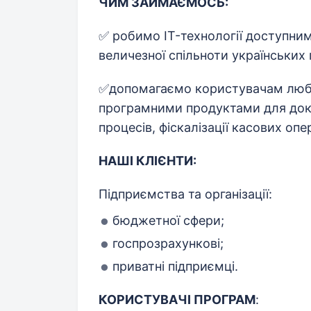
ЧИМ ЗАЙМАЄМОСЬ:
✅ робимо IT-технології доступни
величезної спільноти українських 
✅допомагаємо користувачам любо
програмними продуктами для доку
процесів, фіскалізації касових опе
НАШІ КЛІЄНТИ:
Підприємства та організації:
бюджетної сфери;
госпрозрахункові;
приватні підприємці.
КОРИСТУВАЧІ ПРОГРАМ
: