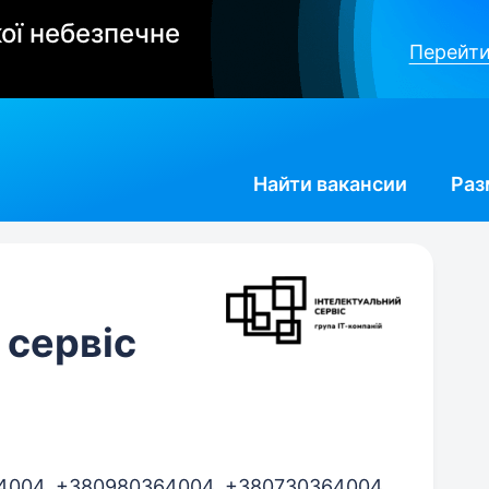
ої небезпечне
Перейти
Найти
вакансии
Раз
 сервіс
4004
,
+380980364004
,
+380730364004