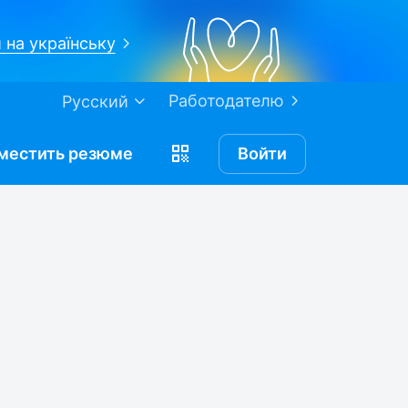
 на українську
Работодателю
Русский
местить
резюме
Войти