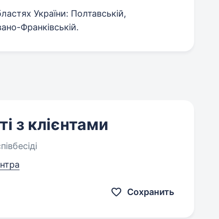
бластях України: Полтавській,
вано-Франківській.
і з клієнтами
півбесіді
ентра
Сохранить