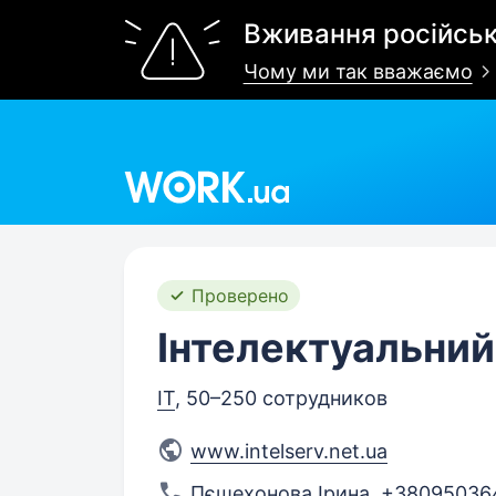
Вживання російськ
Чому ми так вважаємо
Work.ua
Проверено
Інтелектуальний
IT
, 50–250 сотрудников
www.intelserv.net.ua
Пєшехонова Ірина
,
+38095036