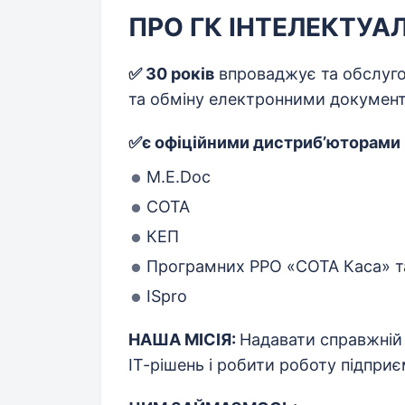
ПРО ГК ІНТЕЛЕКТУА
✅ 30 років
впроваджує та обслуго
та обміну електронними документ
✅є офіційними дистриб’юторами 
M.E.Doc
СОТА
КЕП
Програмних РРО «СОТА Каса» та
ISpro
НАША МІСІЯ:
Надавати справжній 
ІТ-рішень і робити роботу підпр