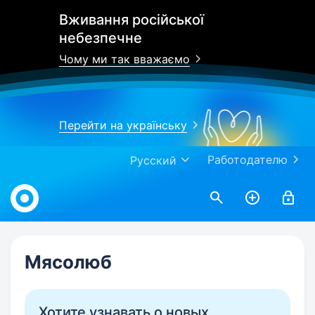
Вживання російської
небезпечне
Чому ми так вважаємо
Перейти на українську
Работодателю
Русский
Work.ua
Мясолюб
Хотите узнавать о новых