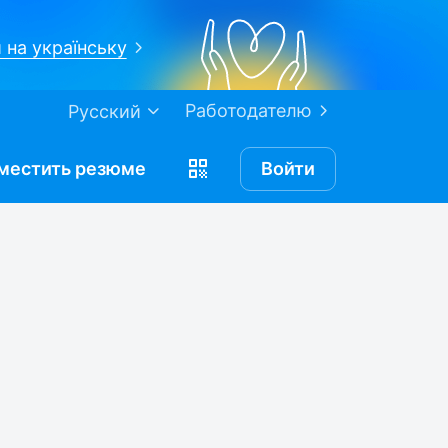
 на українську
Работодателю
Русский
местить
резюме
Войти