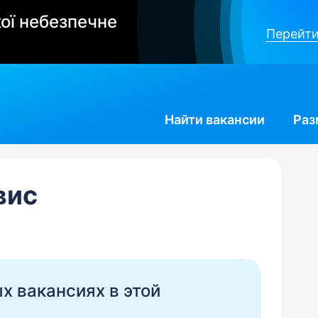
ої небезпечне
Перейти
Найти
вакансии
Раз
вис
ых вакансиях в этой