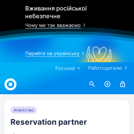
Вживання російської
небезпечне
Чому ми так вважаємо
Перейти на українську
Работодателю
Русский
Work.ua
Агентство
Reservation partner