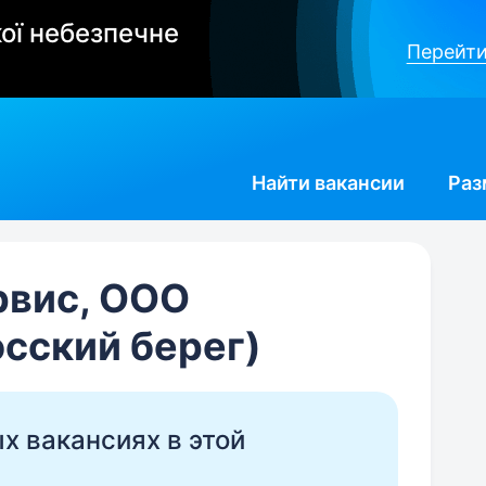
ої небезпечне
Перейти
Найти
вакансии
Раз
рвис, ООО
сский берег)
ых вакансиях в этой