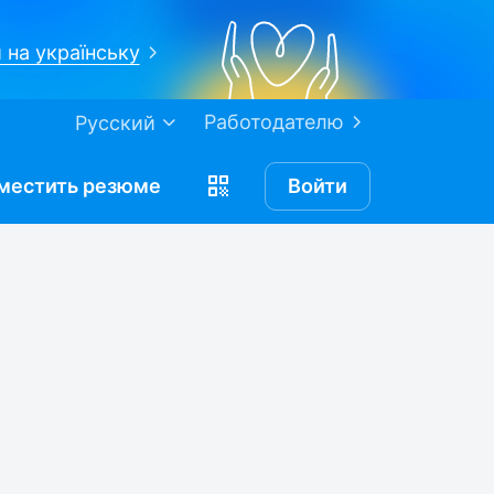
 на українську
Работодателю
Русский
местить
резюме
Войти