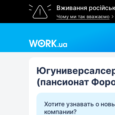
Вживання російськ
Чому ми так вважаємо
Work.ua
Югуниверсалсе
(пансионат Форо
Хотите узнавать о нов
компании?