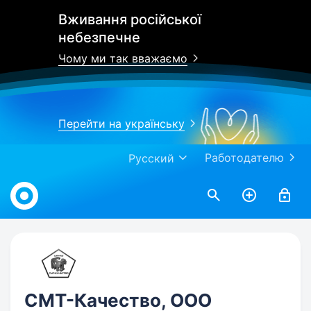
Вживання російської
небезпечне
Чому ми так вважаємо
Перейти на українську
Работодателю
Русский
Work.ua
СМТ-Качество, ООО