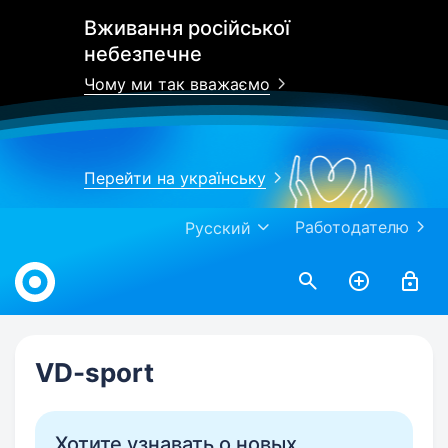
Вживання російської
небезпечне
Чому ми так вважаємо
Перейти на українську
Работодателю
Русский
Work.ua
VD-sport
Хотите узнавать о новых