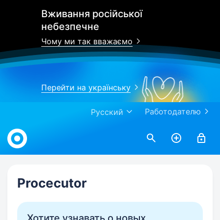
Вживання російської
небезпечне
Чому ми так вважаємо
Перейти на українську
Работодателю
Русский
Work.ua
Procecutor
Хотите узнавать о новых