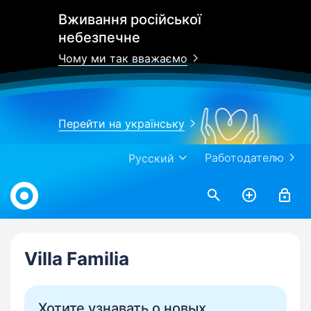
Вживання російської
небезпечне
Чому ми так вважаємо
Перейти на українську
Работодателю
Русский
Work.ua
Villa Familia
Хотите узнавать о новых