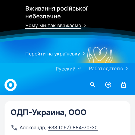
Вживання російської
небезпечне
Чому ми так вважаємо
Перейти на українську
Работодателю
Русский
Work.ua
ОДП-Украина, ООО
Александр
,
+38 (067) 884-70-30