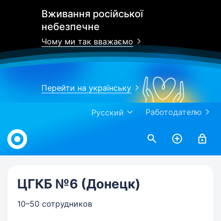
Вживання російської
небезпечне
Чому ми так вважаємо
Перейти на українську
Работодателю
Русский
Work.ua
ЦГКБ №6 (Донецк)
10–50 сотрудников