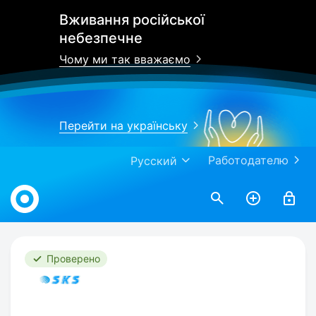
Вживання російської
небезпечне
Чому ми так вважаємо
Перейти на українську
Работодателю
Русский
Work.ua
Проверено