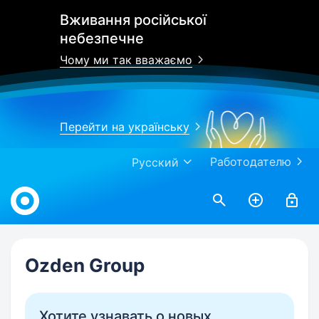
Вживання російської
небезпечне
Чому ми так вважаємо
Перейти на українську
Работодателю
Русский
Work.ua
Ozden Group
Хотите узнавать о новых