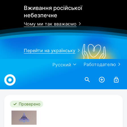
Вживання російської
небезпечне
Чому ми так вважаємо
Перейти на українську
Работодателю
Русский
Work.ua
Проверено