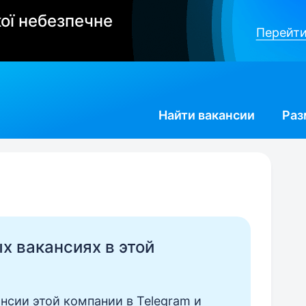
ої небезпечне
Перейти
Найти
вакансии
Раз
ых вакансиях в этой
нсии этой компании в Telegram и