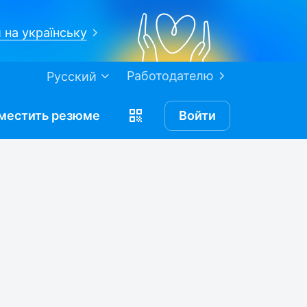
 на українську
Работодателю
Русский
местить
резюме
Войти