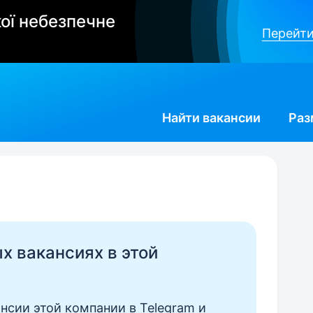
ої небезпечне
Перейти
Найти
вакансии
Раз
ых вакансиях в этой
нсии этой компании в Telegram и