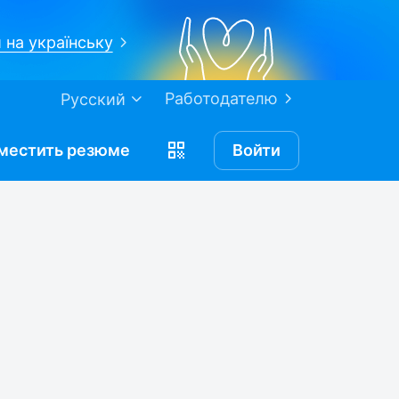
 на українську
Работодателю
Русский
местить
резюме
Войти