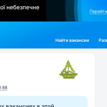
ої небезпечне
Перейти
Найти
вакансии
Раз
0 88
ых вакансиях в этой