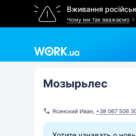
Вживання російськ
Чому ми так вважаємо
Work.ua
Мозырьлес
Ясинский Иван
,
+38 067 506 3
Хотите узнавать о нов