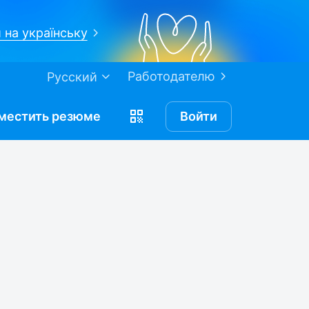
 на українську
Работодателю
Русский
местить
резюме
Войти