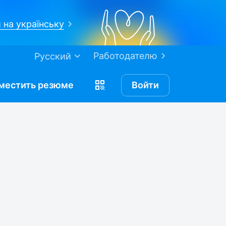
 на українську
Работодателю
Русский
местить
резюме
Войти