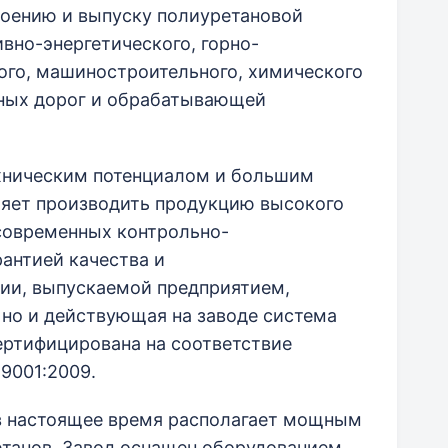
своению и выпуску полиуретановой
вно-энергетического, горно-
ого, машиностроительного, химического
зных дорог и обрабатывающей
хническим потенциалом и большим
ляет производить продукцию высокого
современных контрольно-
антией качества и
ии, выпускаемой предприятием,
 но и действующая на заводе система
ертифицирована на соответствие
9001:2009.
в настоящее время располагает мощным
танов. Завод оснащен оборудованием,