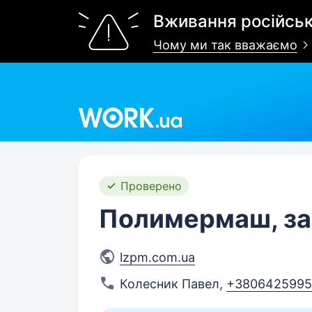
Вживання російськ
Чому ми так вважаємо
Work.ua
Проверено
Полимермаш, з
lzpm.com.ua
Колесник Павел
,
+3806425995