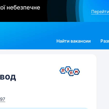
ої небезпечне
Перейти
Найти
вакансии
Раз
авод
97