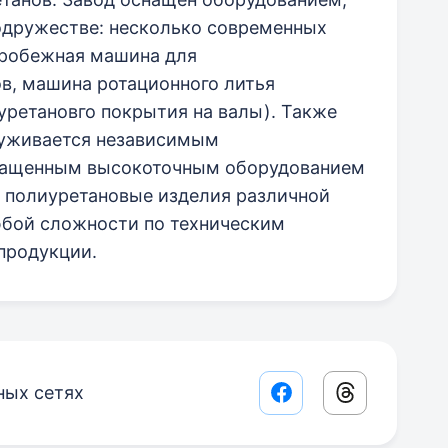
одружестве: несколько современных
тробежная машина для
в, машина ротационного литья
уретановго покрытия на валы). Также
луживается независимым
нащенным высокоточным оборудованием
ь полиуретановые изделия различной
бой сложности по техническим
продукции.
ных сетях
Facebook share lin
Threads sha