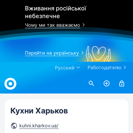
Вживання російської
небезпечне
Чому ми так вважаємо
Перейти на українську
Работодателю
Русский
Work.ua
Кухни Харьков
kuhni.kharkov.ua/