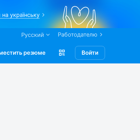
 на українську
Работодателю
Русский
местить
резюме
Войти