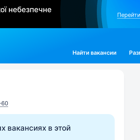
ої небезпечне
Перейти
Найти
вакансии
Раз
-60
ых вакансиях в этой