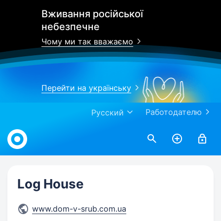
Вживання російської
небезпечне
Чому ми так вважаємо
Перейти на українську
Работодателю
Русский
Work.ua
Log House
www.dom-v-srub.com.ua