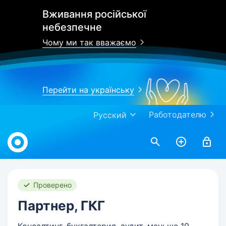
Вживання російської
небезпечне
Чому ми так вважаємо
Перейти на українську
Работодателю
Русский
Work.ua
Проверено
Партнер, ГКГ