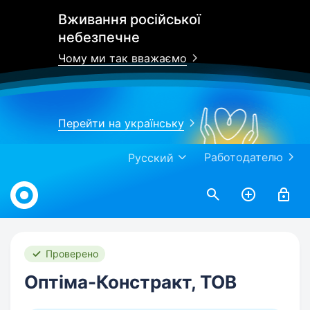
Вживання російської
небезпечне
Чому ми так вважаємо
Перейти на українську
Работодателю
Русский
Work.ua
Проверено
Оптіма-Констракт, ТОВ