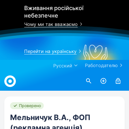
Вживання російської
небезпечне
Чому ми так вважаємо
Перейти на українську
Работодателю
Русский
Work.ua
Проверено
Мельничук В.А., ФОП
(рекламна агенція)