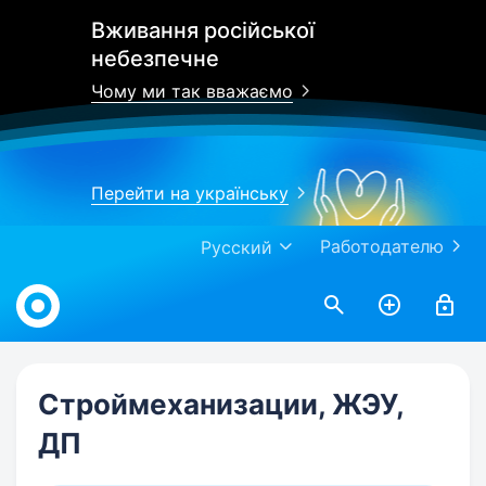
Вживання російської
небезпечне
Чому ми так вважаємо
Перейти на українську
Работодателю
Русский
Work.ua
Строймеханизации, ЖЭУ,
ДП