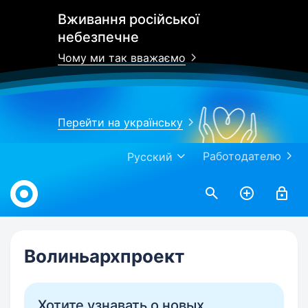
Вживання російської
небезпечне
Чому ми так вважаємо
Перейти на українську
Работодателю
Русский
Work.ua
Волиньархпроект
Хотите узнавать о новых