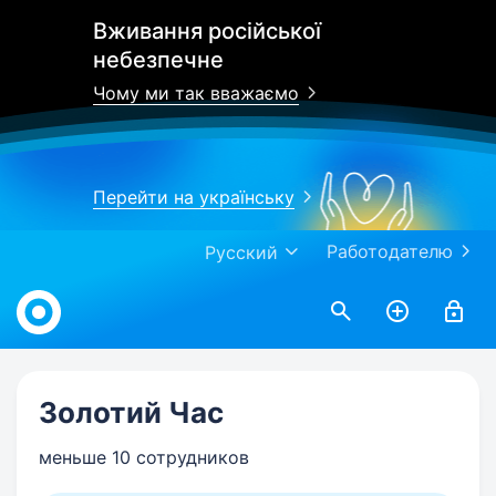
Вживання російської
небезпечне
Чому ми так вважаємо
Перейти на українську
Работодателю
Русский
Work.ua
Золотий Час
меньше 10 сотрудников