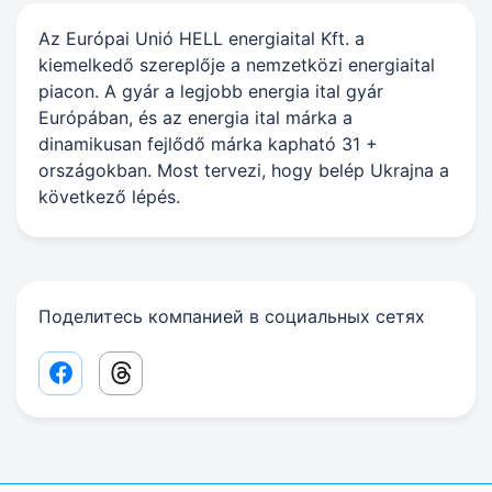
Az Európai Unió HELL energiaital Kft. a
kiemelkedő szereplője a nemzetközi energiaital
piacon. A gyár a legjobb energia ital gyár
Európában, és az energia ital márka a
dinamikusan fejlődő márka kapható 31 +
országokban. Most tervezi, hogy belép Ukrajna a
következő lépés.
Поделитесь компанией в социальных сетях
Facebook share link
Threads share link