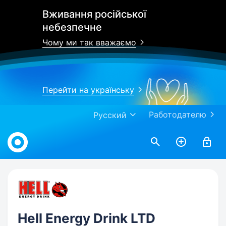
Вживання російської
небезпечне
Чому ми так вважаємо
Перейти на українську
Работодателю
Русский
Work.ua
Hell Energy Drink LTD