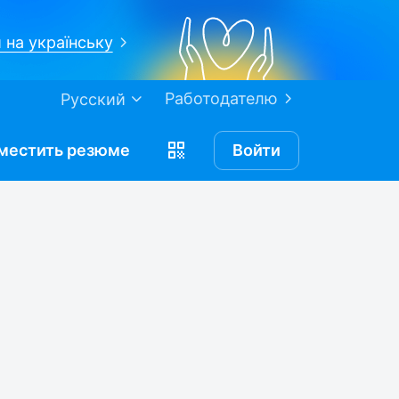
 на українську
Работодателю
Русский
местить
резюме
Войти