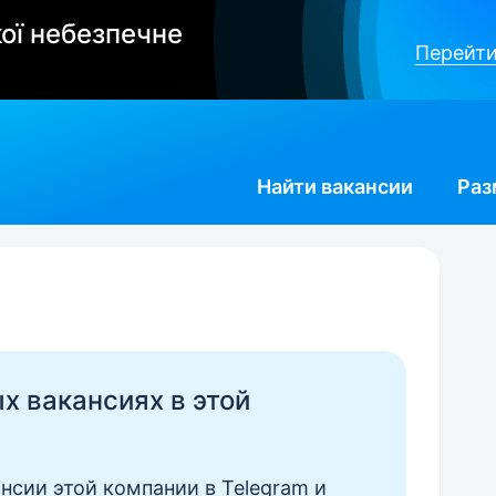
ої небезпечне
Перейти
Найти
вакансии
Раз
ых вакансиях в этой
нсии этой компании в Telegram и